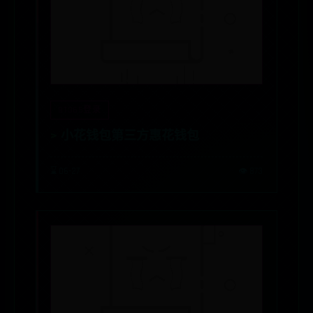
BT365登录
小花钱包第三方惠花钱包
⌛ 06-27
👁️ 873