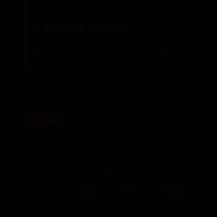
BT365登录
天龙八部活力怎么恢复
⌛ 06-27
👁️ 7929
友情链接
Copyright ©
2026
bt365登录-365bet娱乐在线-365速发国际app All
Rights Reserved.