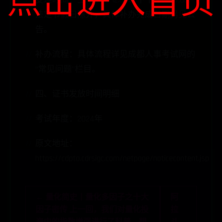
点击进入首页
受理时间：上午9:00-12:00、下午13:00-17:00.
法定节假日除外，具体补办完成日期另见公
告。
补办流程：具体流程详见成都人事考试网的
“常见问题”栏目。
四、证书发放时间明细
考试年度：2024年
原文地址：
https://cdpta.cdrsigc.com/netpage/noticecontent.jsp
← 量化简史丨量化多因子之十大
阿
因子密传 上一回，我们对量化投
拉